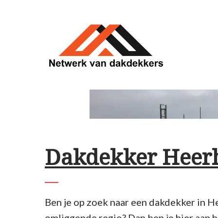
Ga
naar
de
inhoud
Dakdekker Heer
Ben je op zoek naar een dakdekker in 
omliggende regio? Dan ben je hier aan he