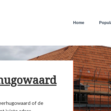
Home
Popula
hugowaard
Heerhugowaard of de
t juiste adres.