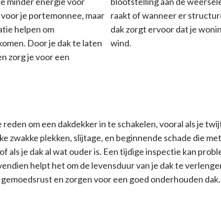
 je minder energie voor
blootstelling aan de weerse
s voor je portemonnee, maar
raakt of wanneer er structu
atie helpen om
dak zorgt ervoor dat je won
omen. Door je dak te laten
wind.
en zorg je voor een
reden om een dakdekker in te schakelen, vooral als je twijf
 zwakke plekken, slijtage, en beginnende schade die met het
als je dak al wat ouder is. Een tijdige inspectie kan prob
ndien helpt het om de levensduur van je dak te verlengen 
e gemoedsrust en zorgen voor een goed onderhouden dak.