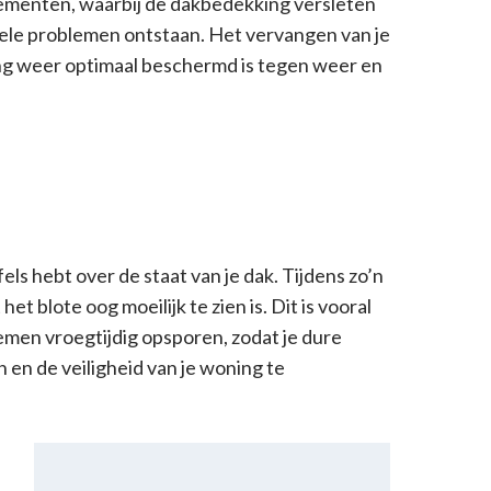
lementen, waarbij de dakbedekking versleten
rele problemen ontstaan. Het vervangen van je
ing weer optimaal beschermd is tegen weer en
els hebt over de staat van je dak. Tijdens zo’n
 blote oog moeilijk te zien is. Dit is vooral
lemen vroegtijdig opsporen, zodat je dure
en de veiligheid van je woning te