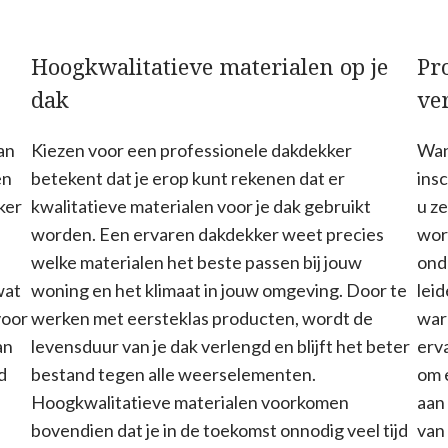
Hoogkwalitatieve materialen op je
Pr
dak
ve
an
Kiezen voor een professionele dakdekker
Wan
en
betekent dat je erop kunt rekenen dat er
ins
ker
kwalitatieve materialen voor je dak gebruikt
u z
worden. Een ervaren dakdekker weet precies
wor
welke materialen het beste passen bij jouw
ond
wat
woning en het klimaat in jouw omgeving. Door te
lei
voor
werken met eersteklas producten, wordt de
war
an
levensduur van je dak verlengd en blijft het beter
erv
d
bestand tegen alle weerselementen.
om e
Hoogkwalitatieve materialen voorkomen
aan
bovendien dat je in de toekomst onnodig veel tijd
van