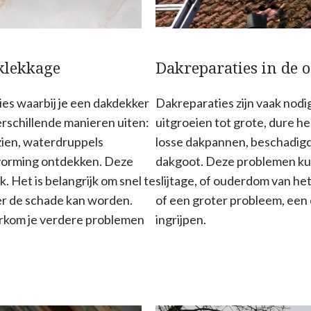
klekkage
Dakreparaties in de
ies waarbij je een dakdekker
Dakreparaties zijn vaak nod
rschillende manieren uiten:
uitgroeien tot grote, dure 
zien, waterdruppels
losse dakpannen, beschadig
lvorming ontdekken. Deze
dakgoot. Deze problemen k
k. Het is belangrijk om snel te
slijtage, of ouderdom van het
er de schade kan worden.
of een groter probleem, een
oorkom je verdere problemen
ingrijpen.